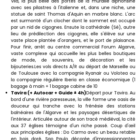
Vila, la plus belle des portes de la muraille alphonsine
avec ses pilastres à l'italienne et, dans une niche, une
statue de saint Thomas d'Aquin en marbre blanc. L'arc
est surmonté d'un clocher dont le sommet est occupé
par un nid de cigognes. Ensute la cathédrale (Sé), autre
lieu de prédilection des cigognes, elle s'élève sur une
vaste place plantée d'orangers, et le port de plaisance.
Pour finir, arrêt au centre commercial Forum Algarve,
vaste complexe qui accueille les plus belles boutiques
de mode, de souvenirs, de décoration et les
bijouteries.Les vols directs A/R au départ de Marseille ou
de Toulouse avec la compagnie Ryanair ou Volotea ou
la compagnie régulière Iberia en classe économique (1
bagage à main + 1 bagage cabine de 10
Tavira (+ Autocar + Guide ± 4h)
Départ pour Tavira. Au
bord d'une rivière paresseuse, la ville forme une oasis de
douceur qui tranche avec la frénésie des stations
balnéaires de l'Algarve et les paysages désertiques de
l'intérieur. Articulée autour de son tracé médiéval, la cité
aux 37 églises témoigne d'un riche passé. Coup d'œil
aux principales églises : Do Carmo avec un beau retable
en bois doré, Sao Paulo décorée d'impressionnantes