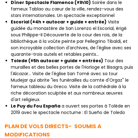
Dîner Spectacle Flamenco (±1h10)
Soirée dans le
fameux Tablao au cœur de la ville, rendez-vous des
stars internationales. Un spectacle exceptionnel
Escorial (±4h + autocar + guide + entrée)
Visite
guidée du monastère de San Lorenzo el Escorial, érigé
sous Philippe-II Découverte de la cour des rois, de la
bibliothèque à la voûte peinte par Pellegrino Tibaldi, et
son incroyable collection d'archives, de l'église avec ses
quarante-trois autels et retables peints…
Tolede (±5h autocar + guide + entrées)
Tour des
murailles et des belles portes de l'Horloge et Bisagra, puis
l'Alcazar… Visite de l'église San Tomé avec sa tour
Mudejar qui abrite "les funérailles du comte d'Orgaz" le
fameux tableau du Greco. Visite de la cathédrale à la
riche décoration sculptée et aux nombreux œuvres
d'art religieux.
Le Puy du Fou España
a ouvert ses portes à Tolède en
2019 avec le spectacle nocturne : El Sueño de Toledo
PLAN DE VOLS DIRECTS- SOUMIS A
MODIFICATIONS